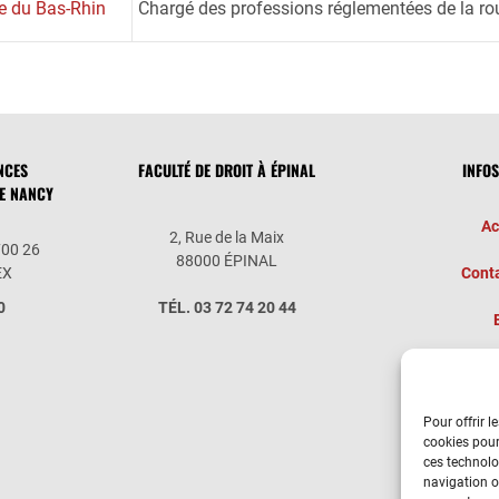
e du Bas-Rhin
Chargé des professions réglementées de la ro
NCES
FACULTÉ DE DROIT À ÉPINAL
INFO
DE NANCY
Ac
2, Rue de la Maix
700 26
88000 ÉPINAL
EX
Conta
0
TÉL. 03 72 74 20 44
Ins
Pour offrir l
cookies pour
ces technolo
navigation ou