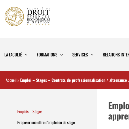
Aller
au
contenu
LA FACULTÉ
FORMATIONS
SERVICES
RELATIONS INTE
Accueil
»
Emploi – Stages – Contrats de professionnalisation / alternance 
Emplo
Emplois – Stages
appre
Proposer une offre d’emploi ou de stage